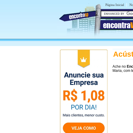
|
Página Inicial
No
encontra
Acúst
Ache no
Enc
Maria, com t