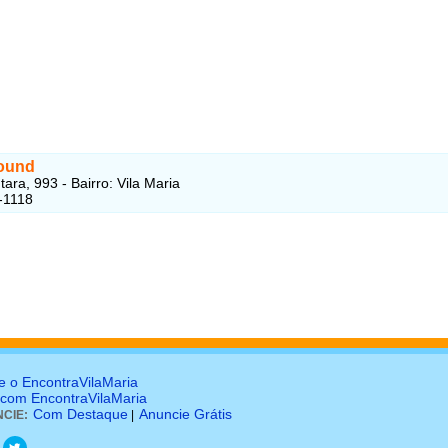
ound
ara, 993 - Bairro: Vila Maria
-1118
e o EncontraVilaMaria
 com EncontraVilaMaria
Com Destaque
Anuncie Grátis
CIE:
|