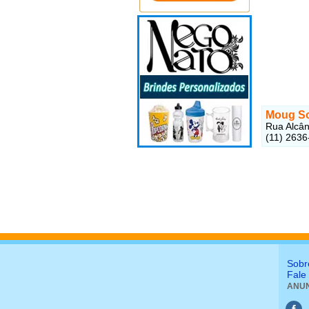
Moug S
Rua Alcânt
(11) 2636
Sobr
Fale
ANUN